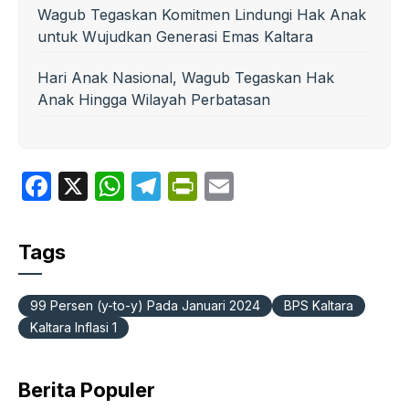
Wagub Tegaskan Komitmen Lindungi Hak Anak
untuk Wujudkan Generasi Emas Kaltara
Hari Anak Nasional, Wagub Tegaskan Hak
Anak Hingga Wilayah Perbatasan
F
X
W
T
P
E
a
h
el
ri
m
c
at
e
nt
ail
Tags
e
s
gr
Fr
b
A
a
ie
99 Persen (y-to-y) Pada Januari 2024
BPS Kaltara
o
p
m
n
Kaltara Inflasi 1
o
p
dl
k
y
Berita Populer