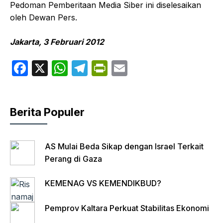
Pedoman Pemberitaan Media Siber ini diselesaikan
oleh Dewan Pers.
Jakarta, 3 Februari 2012
F
X
W
T
P
E
a
h
el
ri
m
c
at
e
nt
ail
Berita Populer
e
s
gr
Fr
b
A
a
ie
o
p
m
n
AS Mulai Beda Sikap dengan Israel Terkait
o
Perang di Gaza
p
dl
k
y
KEMENAG VS KEMENDIKBUD?
Pemprov Kaltara Perkuat Stabilitas Ekonomi