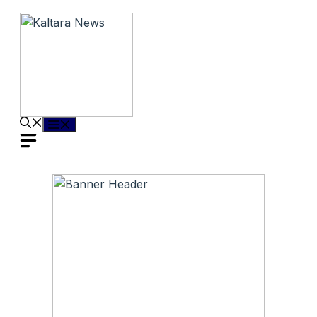
Langsung
ke
isi
Menu