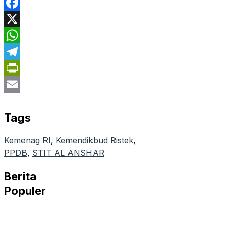
Facebook
X
WhatsApp
Telegram
PrintFriendly
Email
Tags
Kemenag RI
, 
Kemendikbud Ristek
, 
PPDB
, 
STIT AL ANSHAR
Berita
Populer