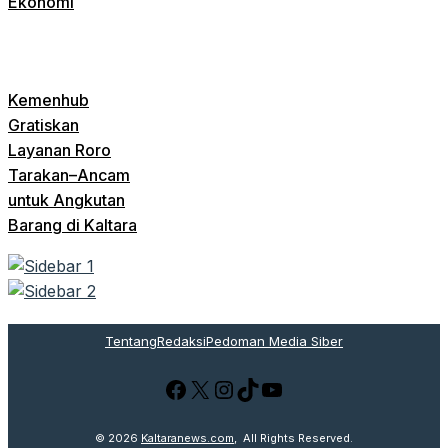
Ekonomi
Kemenhub
Gratiskan
Layanan Roro
Tarakan–Ancam
untuk Angkutan
Barang di Kaltara
Tentang
Redaksi
Pedoman Media Siber
Facebook
X
Instagram
TikTok
YouTube
© 2026
Kaltaranews.com
, All Rights Reserved.