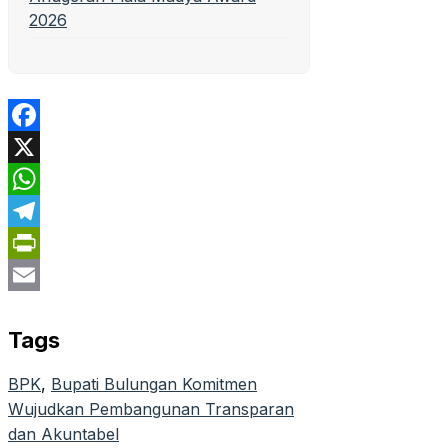
2026
Facebook
X
WhatsApp
Telegram
PrintFriendly
Email
Tags
BPK
, 
Bupati Bulungan Komitmen
Wujudkan Pembangunan Transparan
dan Akuntabel