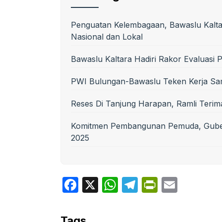
Penguatan Kelembagaan, Bawaslu Kaltar
Nasional dan Lokal
Bawaslu Kaltara Hadiri Rakor Evaluas
PWI Bulungan-Bawaslu Teken Kerja Sama
Reses Di Tanjung Harapan, Ramli Terim
Komitmen Pembangunan Pemuda, Guber
2025
F
X
W
T
P
E
a
h
el
ri
m
c
at
e
nt
ail
Tags