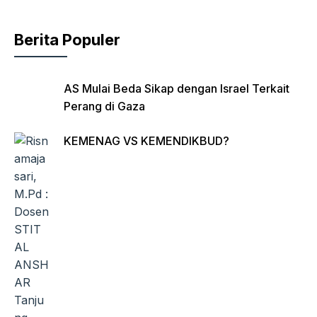
o
p
dl
k
y
Berita Populer
AS Mulai Beda Sikap dengan Israel Terkait
Perang di Gaza
KEMENAG VS KEMENDIKBUD?