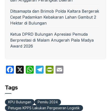
dan Anggaran Perangkat Daerah
Ditsamapta dan Brimob Polda Kaltara Bergerak
Cepat Padamkan Kebakaran Lahan Gambut 2
Hektar di Bulungan
Ketua DPRD Bulungan Apresiasi Pemuda
Berprestasi di Malam Anugerah Piala Madya
Award 2026
F
X
W
T
P
E
a
h
el
ri
m
c
at
e
nt
ail
Tags
e
s
gr
Fr
b
A
a
ie
KPU Bulungan
Pemilu 2024
o
p
m
n
Petugas KPPS Lakukan Pergeseran Logistik