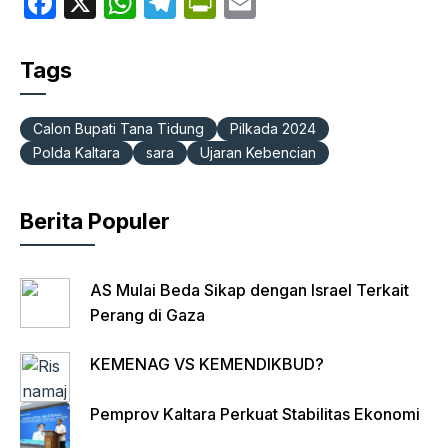
F
X
W
T
P
E
a
h
el
ri
m
c
at
e
nt
ail
Tags
e
s
gr
Fr
b
A
a
ie
Calon Bupati Tana Tidung
Pilkada 2024
o
p
m
n
Polda Kaltara
sara
Ujaran Kebencian
o
p
dl
k
y
Berita Populer
AS Mulai Beda Sikap dengan Israel Terkait
Perang di Gaza
KEMENAG VS KEMENDIKBUD?
Pemprov Kaltara Perkuat Stabilitas Ekonomi