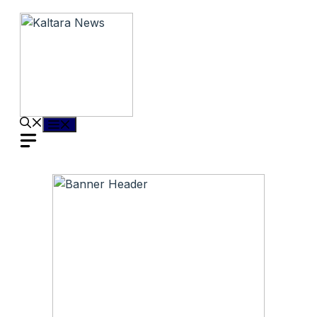
Langsung
ke
isi
Menu