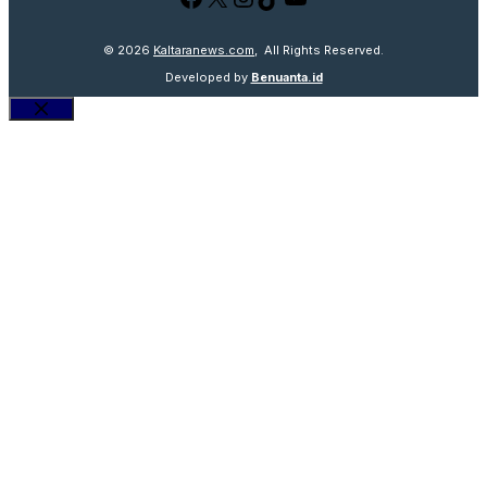
© 2026
Kaltaranews.com
, All Rights Reserved.
Developed by
Benuanta.id
Close