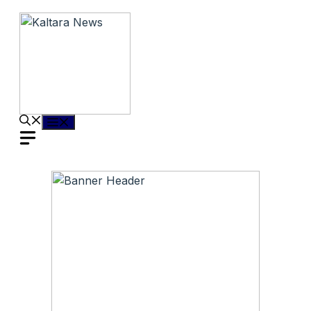
Langsung
ke
isi
Menu