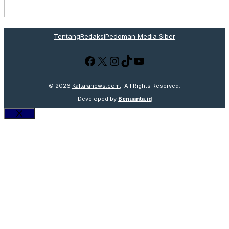
Tentang
Redaksi
Pedoman Media Siber
Facebook
X
Instagram
TikTok
YouTube
© 2026
Kaltaranews.com
, All Rights Reserved.
Developed by
Benuanta.id
Close