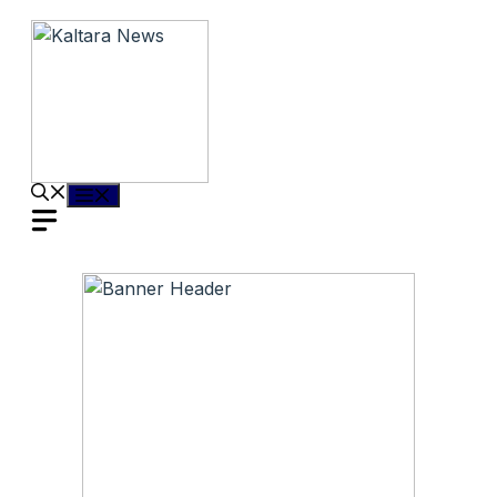
Langsung
ke
isi
Menu