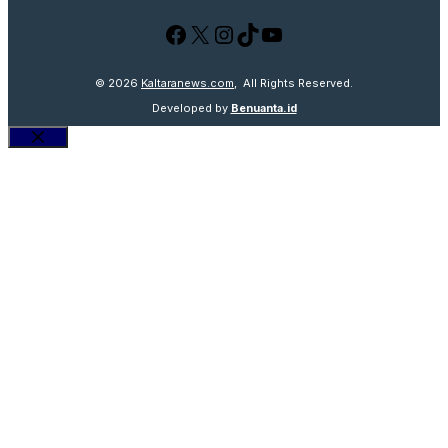
Facebook
X
Instagram
TikTok
YouTube
© 2026
Kaltaranews.com
, All Rights Reserved.
Developed by
Benuanta.id
Close