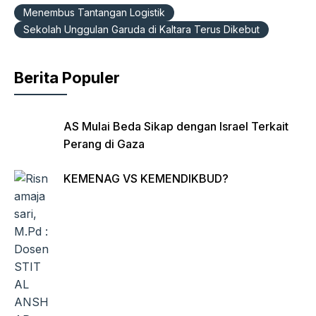
b
A
a
ie
Menembus Tantangan Logistik
o
p
m
n
Sekolah Unggulan Garuda di Kaltara Terus Dikebut
o
p
dl
k
y
Berita Populer
AS Mulai Beda Sikap dengan Israel Terkait
Perang di Gaza
KEMENAG VS KEMENDIKBUD?