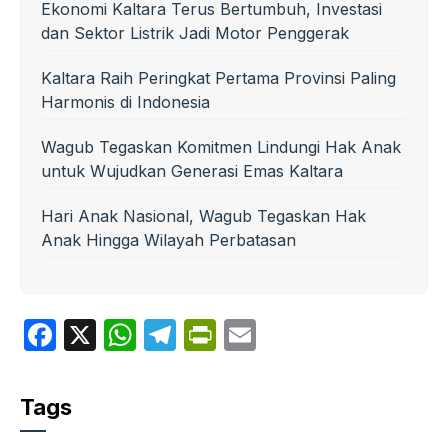
Ekonomi Kaltara Terus Bertumbuh, Investasi
dan Sektor Listrik Jadi Motor Penggerak
Kaltara Raih Peringkat Pertama Provinsi Paling
Harmonis di Indonesia
Wagub Tegaskan Komitmen Lindungi Hak Anak
untuk Wujudkan Generasi Emas Kaltara
Hari Anak Nasional, Wagub Tegaskan Hak
Anak Hingga Wilayah Perbatasan
F
X
W
T
P
E
a
h
el
ri
m
c
at
e
nt
ail
Tags
e
s
gr
Fr