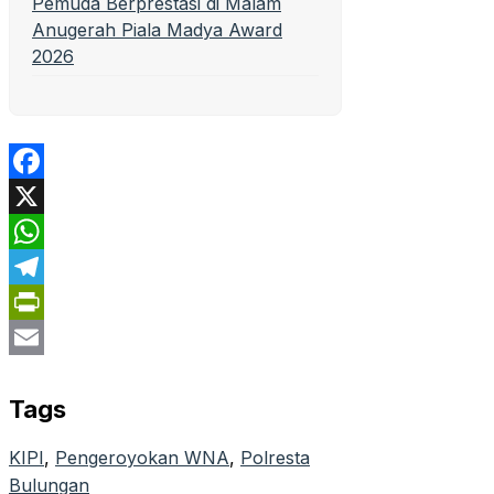
Pemuda Berprestasi di Malam
Anugerah Piala Madya Award
2026
Facebook
X
WhatsApp
Telegram
PrintFriendly
Email
Tags
KIPI
, 
Pengeroyokan WNA
, 
Polresta
Bulungan