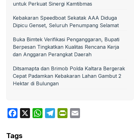
untuk Perkuat Sinergi Kamtibmas
Kebakaran Speedboat Sekatak AAA Diduga
Dipicu Genset, Seluruh Penumpang Selamat
Buka Bimtek Verifikasi Penganggaran, Bupati
Berpesan Tingkatkan Kualitas Rencana Kerja
dan Anggaran Perangkat Daerah
Ditsamapta dan Brimob Polda Kaltara Bergerak
Cepat Padamkan Kebakaran Lahan Gambut 2
Hektar di Bulungan
F
X
W
T
P
E
a
h
el
ri
m
c
at
e
nt
ail
Tags