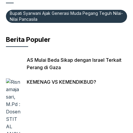
e
s
gr
Fr
b
A
a
ie
Bupati Syarwani Ajak Generasi Muda Pegang Teguh Nilai-
o
p
m
n
Nilai Pancasila
o
p
dl
k
y
Berita Populer
AS Mulai Beda Sikap dengan Israel Terkait
Perang di Gaza
KEMENAG VS KEMENDIKBUD?