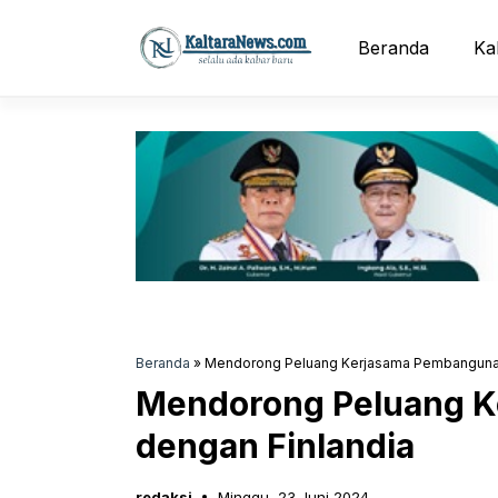
Langsung
ke
Beranda
Ka
isi
Beranda
»
Mendorong Peluang Kerjasama Pembangunan
Mendorong Peluang 
dengan Finlandia
redaksi
Minggu, 23 Juni 2024