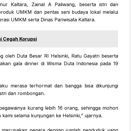
ur Kaltara, Zainal A Paliwang, beserta istri dan
produk UMKM dan pentas seni budaya lokal melalui
rasi UMKM serta Dinas Pariwisata Kaltara.
i Cegah Korupsi
ng oleh Duta Besar RI Helsinki, Ratu Gayatri beserta
akan gala dinner di Wisma Duta Indonesia pada 19
ku merasa terhormat dan bangga bisa dikunjungi
stri dan rombongan.
ah pegawainya kurang lebih 16 orang, sehingga mohon
 kami selama kunjungan ke Helsinki,” ujarnya.
dia merupakan negara dengan jumlah penduduk yang