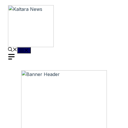
Langsung
ke
isi
Menu