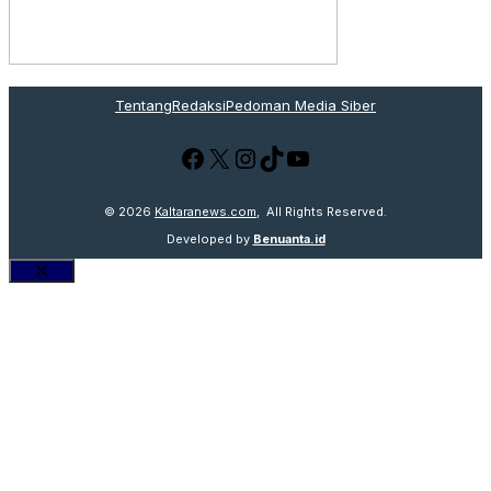
Tentang
Redaksi
Pedoman Media Siber
Facebook
X
Instagram
TikTok
YouTube
© 2026
Kaltaranews.com
, All Rights Reserved.
Developed by
Benuanta.id
Close