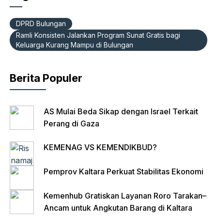
e
s
gr
Fr
b
A
a
ie
DPRD Bulungan
o
p
m
n
Ramli Konsisten Jalankan Program Sunat Gratis bagi
Keluarga Kurang Mampu di Bulungan
o
p
dl
k
y
Berita Populer
AS Mulai Beda Sikap dengan Israel Terkait
Perang di Gaza
KEMENAG VS KEMENDIKBUD?
Pemprov Kaltara Perkuat Stabilitas Ekonomi
Kemenhub Gratiskan Layanan Roro Tarakan–
Ancam untuk Angkutan Barang di Kaltara