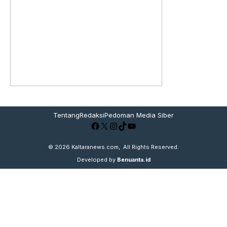
Tentang
Redaksi
Pedoman Media Siber
Facebook
X
Instagram
TikTok
YouTube
© 2026
Kaltaranews.com
, All Rights Reserved.
Developed by
Benuanta.id