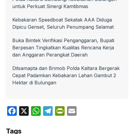
untuk Perkuat Sinergi Kamtibmas
Kebakaran Speedboat Sekatak AAA Diduga
Dipicu Genset, Seluruh Penumpang Selamat
Buka Bimtek Verifikasi Penganggaran, Bupati
Berpesan Tingkatkan Kualitas Rencana Kerja
dan Anggaran Perangkat Daerah
Ditsamapta dan Brimob Polda Kaltara Bergerak
Cepat Padamkan Kebakaran Lahan Gambut 2
Hektar di Bulungan
F
X
W
T
P
E
a
h
el
ri
m
c
at
e
nt
ail
Tags