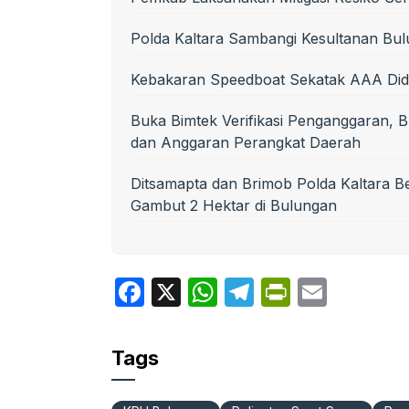
Polda Kaltara Sambangi Kesultanan Bul
Kebakaran Speedboat Sekatak AAA Did
Buka Bimtek Verifikasi Penganggaran, B
dan Anggaran Perangkat Daerah
Ditsamapta dan Brimob Polda Kaltara 
Gambut 2 Hektar di Bulungan
F
X
W
T
P
E
a
h
el
ri
m
c
at
e
nt
ail
Tags
e
s
gr
Fr
b
A
a
ie