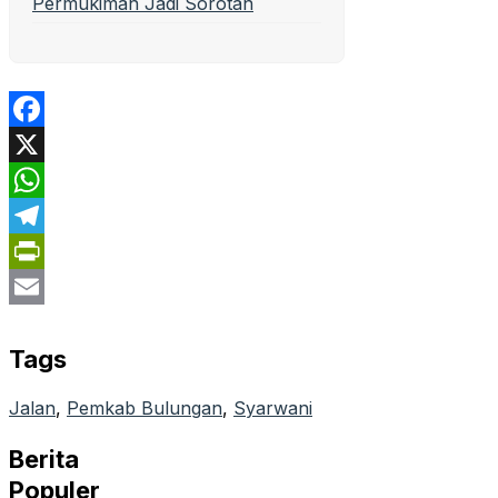
Permukiman Jadi Sorotan
Facebook
X
WhatsApp
Telegram
PrintFriendly
Email
Tags
Jalan
, 
Pemkab Bulungan
, 
Syarwani
Berita
Populer