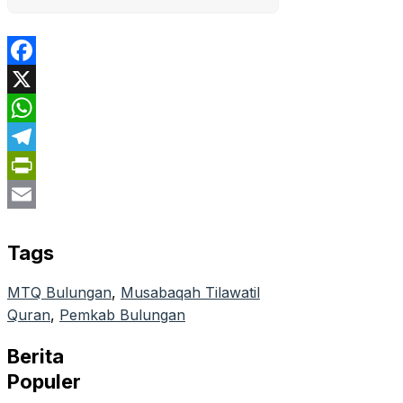
Facebook
X
WhatsApp
Telegram
PrintFriendly
Email
Tags
MTQ Bulungan
, 
Musabaqah Tilawatil
Quran
, 
Pemkab Bulungan
Berita
Populer