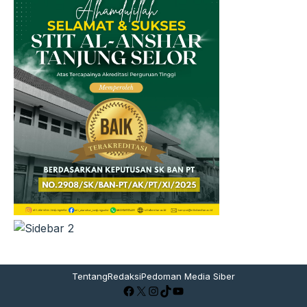
Tentang
Redaksi
Pedoman Media Siber
Facebook
X
Instagram
TikTok
YouTube