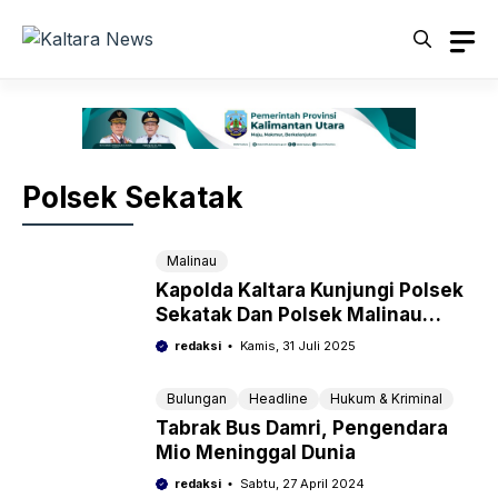
Langsung
ke
isi
Polsek Sekatak
Malinau
Kapolda Kaltara Kunjungi Polsek
Sekatak Dan Polsek Malinau
Barat, Pastikan Kondisi Personel
redaksi
Kamis, 31 Juli 2025
Dalam Bertugas
Bulungan
Headline
Hukum & Kriminal
Tabrak Bus Damri, Pengendara
Mio Meninggal Dunia
redaksi
Sabtu, 27 April 2024