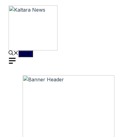
Langsung
ke
isi
Menu