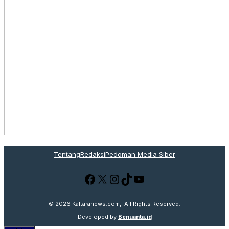
Tentang
Redaksi
Pedoman Media Siber
Facebook
X
Instagram
TikTok
YouTube
© 2026
Kaltaranews.com
, All Rights Reserved.
Developed by
Benuanta.id