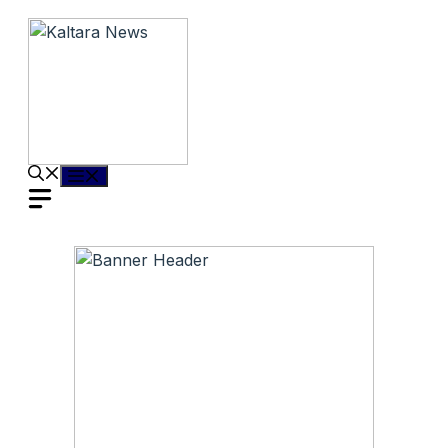
Langsung
ke
isi
Menu