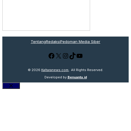
Tentang
Redaksi
Pedoman Media Siber
Facebook
X
Instagram
TikTok
YouTube
© 2026
Kaltaranews.com
, All Rights Reserved.
Developed by
Benuanta.id
Close