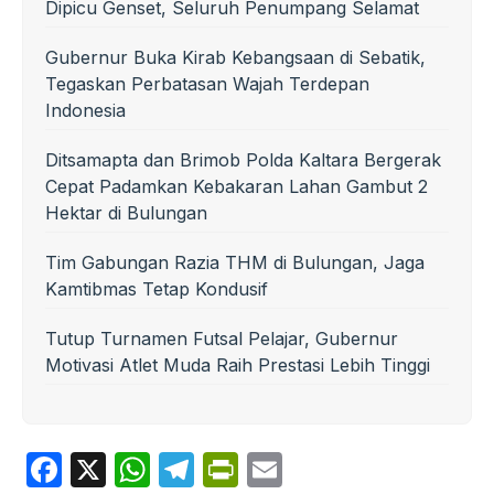
Dipicu Genset, Seluruh Penumpang Selamat
Gubernur Buka Kirab Kebangsaan di Sebatik,
Tegaskan Perbatasan Wajah Terdepan
Indonesia
Ditsamapta dan Brimob Polda Kaltara Bergerak
Cepat Padamkan Kebakaran Lahan Gambut 2
Hektar di Bulungan
Tim Gabungan Razia THM di Bulungan, Jaga
Kamtibmas Tetap Kondusif
Tutup Turnamen Futsal Pelajar, Gubernur
Motivasi Atlet Muda Raih Prestasi Lebih Tinggi
F
X
W
T
P
E