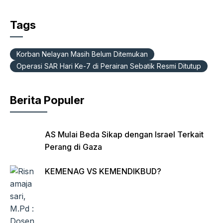
a
h
el
ri
m
c
at
e
nt
ail
Tags
e
s
gr
Fr
b
A
a
ie
Korban Nelayan Masih Belum Ditemukan
o
p
m
n
Operasi SAR Hari Ke-7 di Perairan Sebatik Resmi Ditutup
o
p
dl
k
y
Berita Populer
AS Mulai Beda Sikap dengan Israel Terkait
Perang di Gaza
KEMENAG VS KEMENDIKBUD?