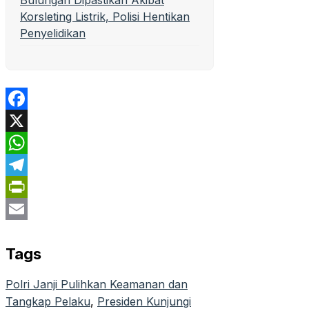
Bulungan Dipastikan Akibat
Korsleting Listrik, Polisi Hentikan
Penyelidikan
Facebook
X
WhatsApp
Telegram
PrintFriendly
Email
Tags
Polri Janji Pulihkan Keamanan dan
Tangkap Pelaku
, 
Presiden Kunjungi