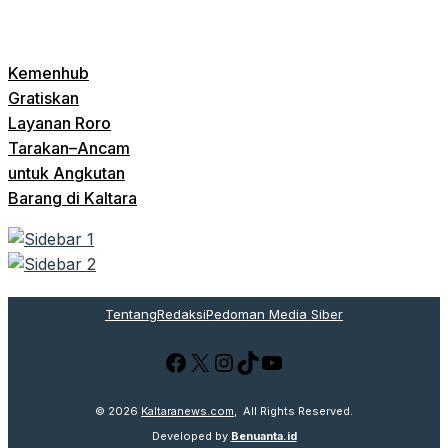
Kemenhub
Gratiskan
Layanan Roro
Tarakan–Ancam
untuk Angkutan
Barang di Kaltara
Tentang
Redaksi
Pedoman Media Siber
Facebook
X
Instagram
TikTok
YouTube
© 2026
Kaltaranews.com
, All Rights Reserved.
Developed by
Benuanta.id