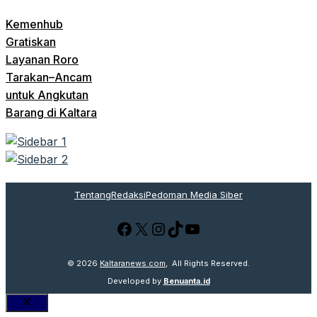
Kemenhub
Gratiskan
Layanan Roro
Tarakan–Ancam
untuk Angkutan
Barang di Kaltara
Tentang
Redaksi
Pedoman Media Siber
Facebook
X
Instagram
TikTok
YouTube
© 2026
Kaltaranews.com
, All Rights Reserved.
Developed by
Benuanta.id
Close