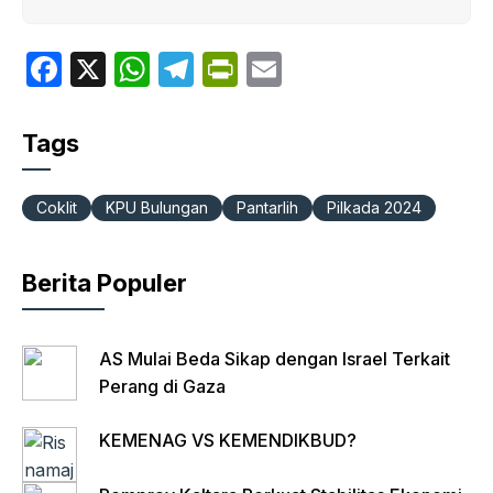
F
X
W
T
P
E
a
h
el
ri
m
c
at
e
nt
ail
Tags
e
s
gr
Fr
b
A
a
ie
Coklit
KPU Bulungan
Pantarlih
Pilkada 2024
o
p
m
n
o
p
dl
Berita Populer
k
y
AS Mulai Beda Sikap dengan Israel Terkait
Perang di Gaza
KEMENAG VS KEMENDIKBUD?