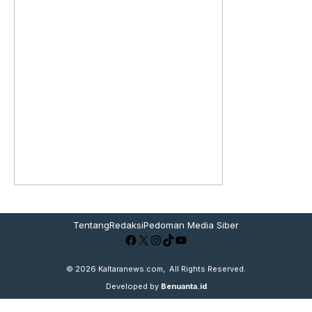
Tentang
Redaksi
Pedoman Media Siber
Facebook
X
Instagram
TikTok
YouTube
© 2026
Kaltaranews.com
, All Rights Reserved.
Developed by
Benuanta.id