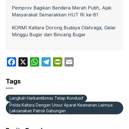
Pemprov Bagikan Bendera Merah Putih, Ajak
Masyarakat Semarakkan HUT RI ke-81
KORMI Kaltara Dorong Budaya Olahraga, Gelar
Minggu Bugar dan Bincang Bugar
F
X
W
T
P
E
a
h
el
ri
m
c
at
e
nt
ail
Tags
e
s
gr
Fr
b
A
a
ie
Langkah Harkamtibmas Tetap Kondusif
o
p
m
n
Polda Kaltara Dengan Unsur Aparat Keamanan Lainnya
Laksanakan Patroli Gabungan
o
p
dl
k
y