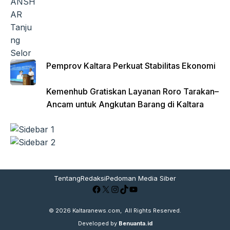
Pemprov Kaltara Perkuat Stabilitas Ekonomi
Kemenhub Gratiskan Layanan Roro Tarakan–
Ancam untuk Angkutan Barang di Kaltara
Tentang
Redaksi
Pedoman Media Siber
Facebook
X
Instagram
TikTok
YouTube
© 2026
Kaltaranews.com
, All Rights Reserved.
Developed by
Benuanta.id