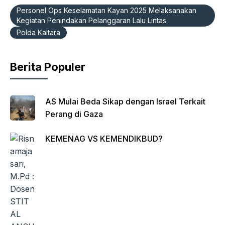
b
A
a
ie
Personel Ops Keselamatan Kayan 2025 Melaksanakan
o
p
m
n
Kegiatan Penindakan Pelanggaran Lalu Lintas
Polda Kaltara
o
p
dl
k
y
Berita Populer
AS Mulai Beda Sikap dengan Israel Terkait
Perang di Gaza
KEMENAG VS KEMENDIKBUD?