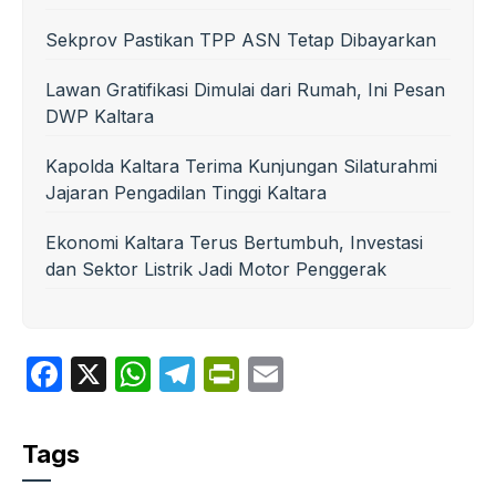
Sekprov Pastikan TPP ASN Tetap Dibayarkan
Lawan Gratifikasi Dimulai dari Rumah, Ini Pesan
DWP Kaltara
Kapolda Kaltara Terima Kunjungan Silaturahmi
Jajaran Pengadilan Tinggi Kaltara
Ekonomi Kaltara Terus Bertumbuh, Investasi
dan Sektor Listrik Jadi Motor Penggerak
F
X
W
T
P
E
a
h
el
ri
m
c
at
e
nt
ail
Tags
e
s
gr
Fr