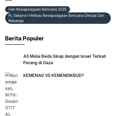
e
s
gr
Fr
b
A
a
ie
Hari Kesiapsiagaan Bencana 2025
o
p
m
n
Pj. Sekprov Himbau Kesiapsiagaan Bencana Dimulai Dari
Keluarga
o
p
dl
k
y
Berita Populer
AS Mulai Beda Sikap dengan Israel Terkait
Perang di Gaza
KEMENAG VS KEMENDIKBUD?