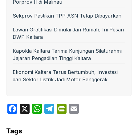
Porprov II di Malinau
Sekprov Pastikan TPP ASN Tetap Dibayarkan
Lawan Gratifikasi Dimulai dari Rumah, Ini Pesan
DWP Kaltara
Kapolda Kaltara Terima Kunjungan Silaturahmi
Jajaran Pengadilan Tinggi Kaltara
Ekonomi Kaltara Terus Bertumbuh, Investasi
dan Sektor Listrik Jadi Motor Penggerak
F
X
W
T
P
E
a
h
el
ri
m
c
at
e
nt
ail
Tags