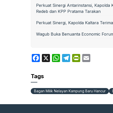
Perkuat Sinergi Antarinstansi, Kapolda
Redeb dan KPP Pratama Tarakan
Perkuat Sinergi, Kapolda Kaltara Teri
Wagub Buka Benuanta Economic Forum 2
F
X
W
T
P
E
a
h
el
ri
m
c
at
e
nt
ail
Tags
e
s
gr
Fr
b
A
a
ie
Bagan Milik Nelayan Kampung Baru Hancur
o
p
m
n
o
p
dl