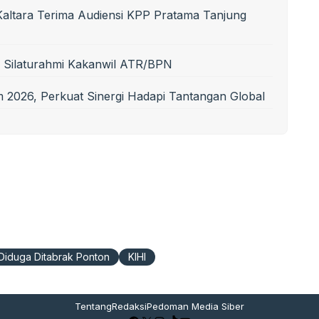
 Kaltara Terima Audiensi KPP Pratama Tanjung
ma Silaturahmi Kakanwil ATR/BPN
026, Perkuat Sinergi Hadapi Tantangan Global
Diduga Ditabrak Ponton
KIHI
Tentang
Redaksi
Pedoman Media Siber