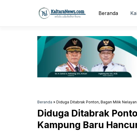
Langsung
ke
Beranda
Ka
isi
Beranda
»
Diduga Ditabrak Ponton, Bagan Milik Nelaya
Diduga Ditabrak Ponto
Kampung Baru Hancu