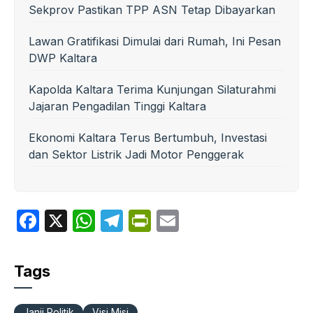
Sekprov Pastikan TPP ASN Tetap Dibayarkan
Lawan Gratifikasi Dimulai dari Rumah, Ini Pesan
DWP Kaltara
Kapolda Kaltara Terima Kunjungan Silaturahmi
Jajaran Pengadilan Tinggi Kaltara
Ekonomi Kaltara Terus Bertumbuh, Investasi
dan Sektor Listrik Jadi Motor Penggerak
F
X
W
T
P
E
a
h
el
ri
m
c
at
e
nt
ail
Tags
e
s
gr
Fr
b
A
a
ie
Janji Politik
Visi Misi