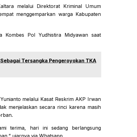
altara melalui Direktorat Kriminal Umum
 sempat menggemparkan warga Kabupaten
ra Kombes Pol Yudhistira Midyawan saat
 Sebagai Tersangka Pengeroyokan TKA
Yunianto melalui Kasat Reskrim AKP Irwan
dak menjelaskan secara rinci karena masih
rban.
mi terima, hari ini sedang berlangsung
an,” ujarnya via Whatsapp.