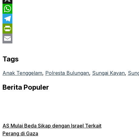
X
WhatsApp
Telegram
PrintFriendly
Email
Tags
Anak Tenggelam
, 
Polresta Bulungan
, 
Sungai Kayan
, 
Sung
Berita Populer
AS Mulai Beda Sikap dengan Israel Terkait
Perang di Gaza