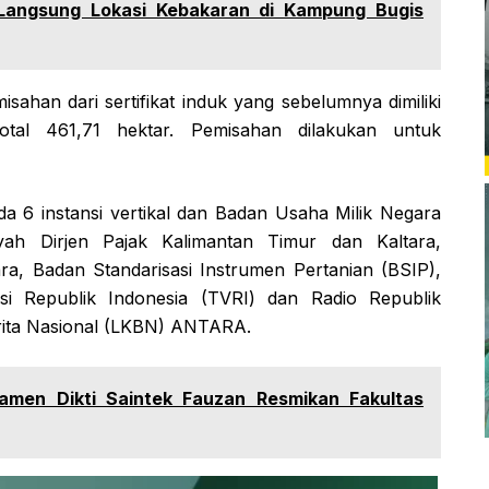
 Langsung Lokasi Kebakaran di Kampung Bugis
sahan dari sertifikat induk yang sebelumnya dimiliki
tal 461,71 hektar. Pemisahan dilakukan untuk
a 6 instansi vertikal dan Badan Usaha Milik Negara
yah Dirjen Pajak Kalimantan Timur dan Kaltara,
a, Badan Standarisasi Instrumen Pertanian (BSIP),
si Republik Indonesia (TVRI) dan Radio Republik
erita Nasional (LKBN) ANTARA.
amen Dikti Saintek Fauzan Resmikan Fakultas