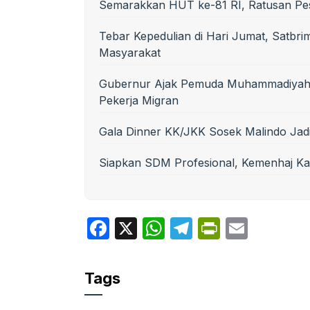
Semarakkan HUT ke-81 RI, Ratusan Peser
Tebar Kepedulian di Hari Jumat, Satbri
Masyarakat
Gubernur Ajak Pemuda Muhammadiyah 
Pekerja Migran
Gala Dinner KK/JKK Sosek Malindo Ja
Siapkan SDM Profesional, Kemenhaj Ka
F
X
W
T
P
E
a
h
el
ri
m
c
at
e
nt
ail
Tags
e
s
gr
Fr