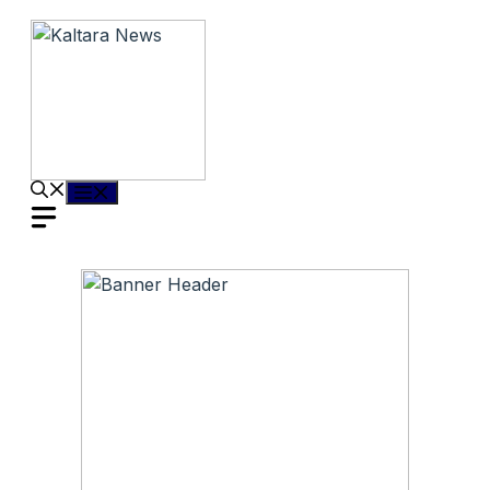
Langsung
ke
isi
Menu