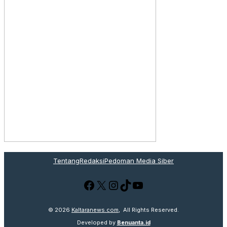
Tentang
Redaksi
Pedoman Media Siber
Facebook
X
Instagram
TikTok
YouTube
© 2026
Kaltaranews.com
, All Rights Reserved.
Developed by
Benuanta.id