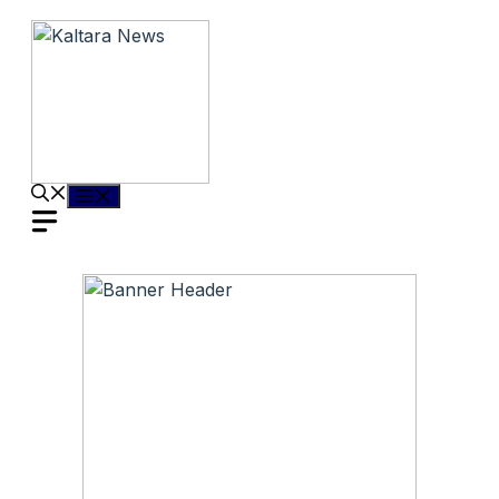
Langsung
ke
isi
Menu