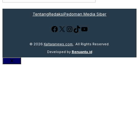
Tentang
Redaksi
Pedoman Media Siber
Facebook
X
Instagram
TikTok
YouTube
© 2026
Kaltaranews.com
, All Rights Reserved.
Developed by
Benuanta.id
Close