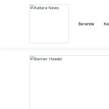
Langsung
ke
isi
Beranda
Ka