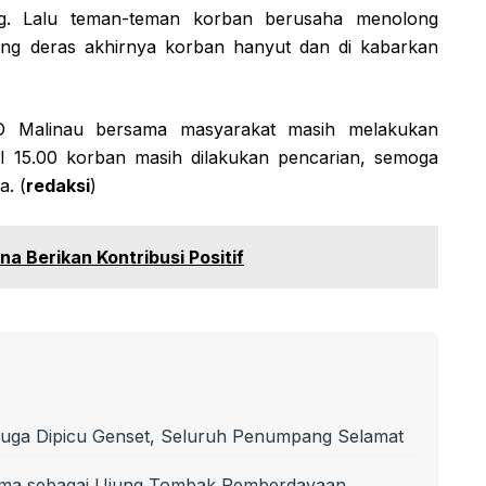
g. Lalu teman-teman korban berusaha menolong
ng deras akhirnya korban hanyut dan di kabarkan
D Malinau bersama masyarakat masih melakukan
ul 15.00 korban masih dilakukan pencarian, semoga
a. (
redaksi
)
a Berikan Kontribusi Positif
uga Dipicu Genset, Seluruh Penumpang Selamat
sma sebagai Ujung Tombak Pemberdayaan