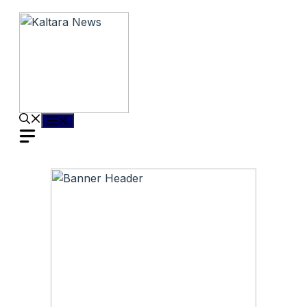
Langsung
ke
isi
Menu