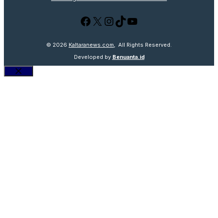
Facebook
X
Instagram
TikTok
YouTube
© 2026
Kaltaranews.com
, All Rights Reserved.
Developed by
Benuanta.id
Close