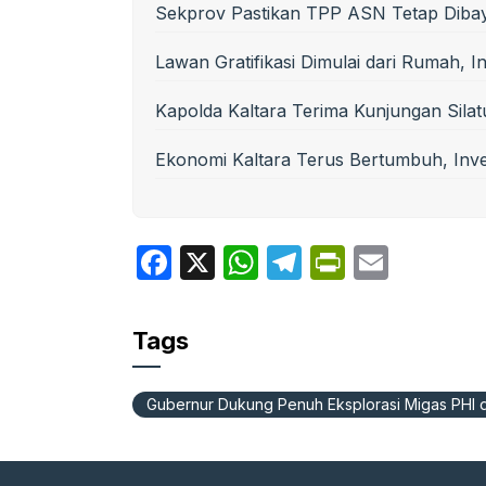
Sekprov Pastikan TPP ASN Tetap Diba
Lawan Gratifikasi Dimulai dari Rumah, 
Kapolda Kaltara Terima Kunjungan Silat
Ekonomi Kaltara Terus Bertumbuh, Inves
F
X
W
T
P
E
a
h
el
ri
m
c
at
e
nt
ail
Tags
e
s
gr
Fr
b
A
a
ie
Gubernur Dukung Penuh Eksplorasi Migas PHI 
o
p
m
n
o
p
dl