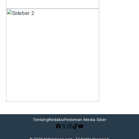
Tentang
Redaksi
Pedoman Media Siber
Facebook
X
Instagram
TikTok
YouTube
© 2026
Kaltaranews.com
, All Rights Reserved.