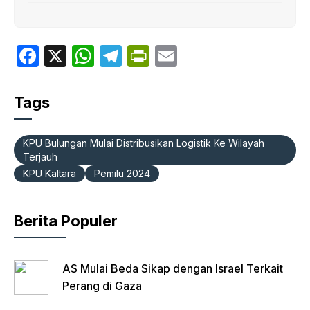
F
X
W
T
P
E
a
h
el
ri
m
c
at
e
nt
ail
Tags
e
s
gr
Fr
b
A
a
ie
KPU Bulungan Mulai Distribusikan Logistik Ke Wilayah
Terjauh
o
p
m
n
KPU Kaltara
Pemilu 2024
o
p
dl
k
y
Berita Populer
AS Mulai Beda Sikap dengan Israel Terkait
Perang di Gaza