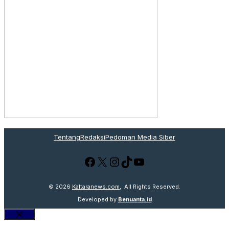
Tentang
Redaksi
Pedoman Media Siber
Facebook
X
Instagram
TikTok
YouTube
© 2026
Kaltaranews.com
, All Rights Reserved.
Developed by
Benuanta.id
Close