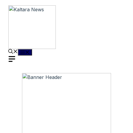
Langsung
ke
isi
Menu