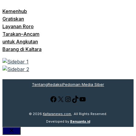
Kemenhub
Gratiskan
Layanan Roro
Tarakan–Ancam
untuk Angkutan
Barang di Kaltara
Tentang
Redaksi
Pedoman Media Siber
Facebook
X
Instagram
TikTok
YouTube
© 2026
Kaltaranews.com
, All Rights Reserved.
Developed by
Benuanta.id