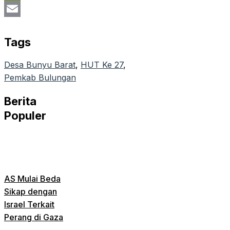
PrintFriendly
Email
Tags
Desa Bunyu Barat
, 
HUT Ke 27
, 
Pemkab Bulungan
Berita
Populer
AS Mulai Beda
Sikap dengan
Israel Terkait
Perang di Gaza