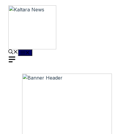
Langsung
ke
isi
Menu