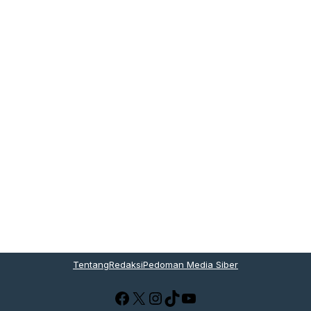
Tentang
Redaksi
Pedoman Media Siber
Facebook
X
Instagram
TikTok
YouTube