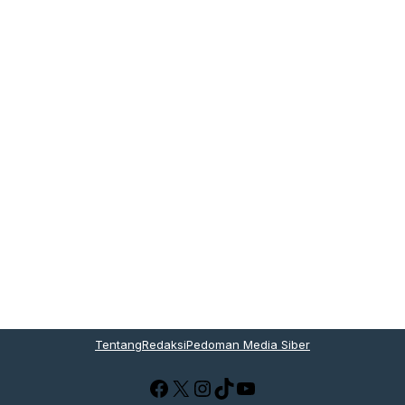
Tentang
Redaksi
Pedoman Media Siber
Facebook
X
Instagram
TikTok
YouTube