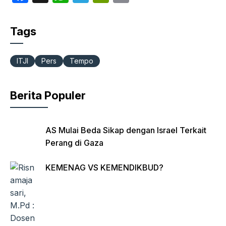
a
h
el
ri
m
c
at
e
nt
ail
Tags
e
s
gr
Fr
b
A
a
ie
ITJI
Pers
Tempo
o
p
m
n
o
p
dl
Berita Populer
k
y
AS Mulai Beda Sikap dengan Israel Terkait
Perang di Gaza
KEMENAG VS KEMENDIKBUD?